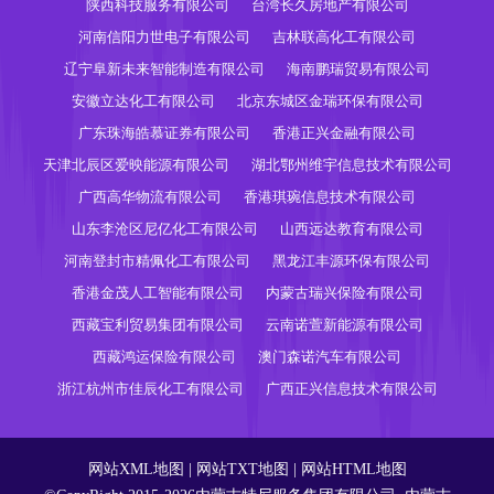
陕西科技服务有限公司
台湾长久房地产有限公司
河南信阳力世电子有限公司
吉林联高化工有限公司
辽宁阜新未来智能制造有限公司
海南鹏瑞贸易有限公司
安徽立达化工有限公司
北京东城区金瑞环保有限公司
广东珠海皓慕证券有限公司
香港正兴金融有限公司
天津北辰区爱映能源有限公司
湖北鄂州维宇信息技术有限公司
广西高华物流有限公司
香港琪琬信息技术有限公司
山东李沧区尼亿化工有限公司
山西远达教育有限公司
河南登封市精佩化工有限公司
黑龙江丰源环保有限公司
香港金茂人工智能有限公司
内蒙古瑞兴保险有限公司
西藏宝利贸易集团有限公司
云南诺萱新能源有限公司
西藏鸿运保险有限公司
澳门森诺汽车有限公司
浙江杭州市佳辰化工有限公司
广西正兴信息技术有限公司
网站XML地图
|
网站TXT地图
|
网站HTML地图